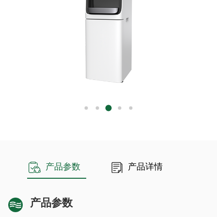
3.
智能控制与便捷操作
智能触控屏：配备直观的触控面板，操作简单，用户可轻松选择水
温、水量等设置。
多档水温：支持常温、温水和热水多种水温模式，满足泡茶、咖啡等
不同饮用需求。
自动清洗功能：内置自动清洗系统，保持机器内部清洁，延长滤芯和
设备寿命。
4.
节能环保
低废水比：纳滤技术的废水比低，减少水资源浪费，更加环保。
节能设计：待机功耗低，减少能源消耗，适合长时间运行的商业场
所。
5.
安全可靠
产品参数
产品详情
多重安全保护：具备防干烧、防漏电、防过热等安全功能，确保使用
安全。
儿童锁设计：防止误操作，特别适合有儿童的环境。
产品参数
6.
美观耐用